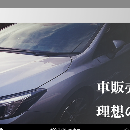
険
ゼウスのレッカー
メ